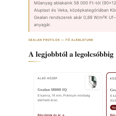
Műanyag ablakaink 58 000 Ft-tól (90×12
Aluplast és Veka, középkategóriában K
Gealan rendszerek akár 0,88 W/m²K Uf-é
anyagár.
GEALAN PROFILOK — FŐ AJÁNLATUNK
A legjobbtól a legolcsóbbig
ALSÓ-KÖZÉP
KÖZ
Gealan S8000 IQ
Gea
6 kamra, 74 mm. Prémium minőség
6 k
elérhető áron.
dizá
Ny
Rés
Részletek és ár →