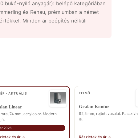
0 bukó-nyíló anyagár): belépő kategóriában
ömmerling és Rehau, prémiumban a német
rtékkel. Minden ár beépítés nélküli
FELSŐ
ÉP · AKTUÁLIS
Gealan Kontur
lan Linear
82,5 mm, rejtett vasalat. Passzív
amra, 74 mm, acrylcolor. Modern
is.
jn.
ár 2026
zletek és ár →
Részletek és ár →