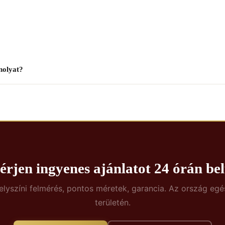
nolyat?
érjen ingyenes ajánlatot 24 órán bel
elyszíni felmérés, pontos méretek, garancia. Az ország egé
területén.