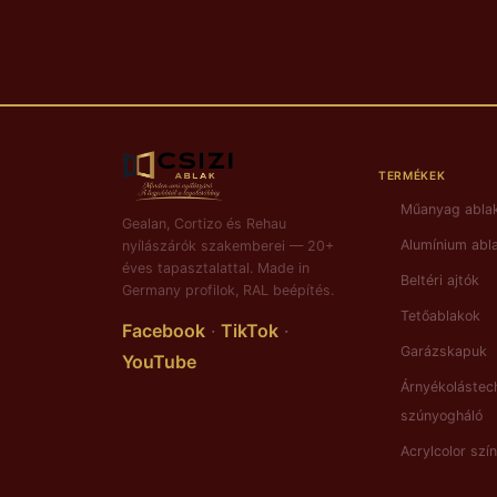
TERMÉKEK
Műanyag abla
Gealan, Cortizo és Rehau
Alumínium abl
nyílászárók szakemberei — 20+
éves tapasztalattal. Made in
Beltéri ajtók
Germany profilok, RAL beépítés.
Tetőablakok
Facebook
·
TikTok
·
Garázskapuk
YouTube
Árnyékolástec
szúnyogháló
Acrylcolor szí