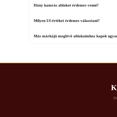
Hány kamrás ablakot érdemes venni?
Milyen Uf-értéket érdemes választani?
Más márkájú meglévő ablakaimhoz kapok ugya
K
H