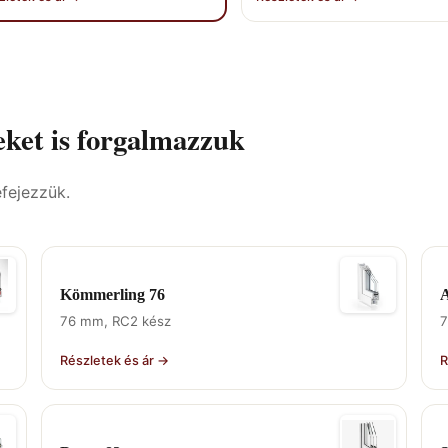
ket is forgalmazzuk
efejezzük.
Kömmerling 76
A
76 mm, RC2 kész
7
Részletek és ár →
R