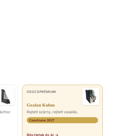
CSÚCSPRÉMIUM
Gealan Kubus
házhoz
Rejtett szárny, rejtett vasalás.
Construma 2027
Részletek és ár →