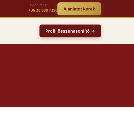
Hívjon most
Ajánlatot kérek
+36 30 898 7398
Profil összehasonlító →