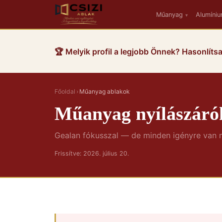
Műanyag
Alumíni
▾
🏆 Melyik profil a legjobb Önnek? Hasonlítsa
Főoldal
›
Műanyag ablakok
Műanyag nyílászáró
Gealan fókusszal — de minden igényre van
Frissítve: 2026. július 20.