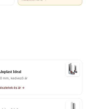
luplast Ideal
0 mm, kedvező ár
észletek és ár →