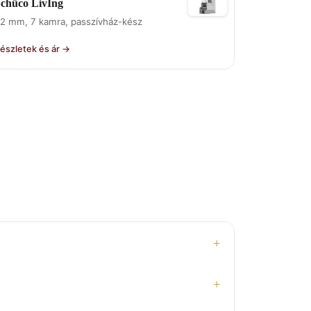
chüco LivIng
2 mm, 7 kamra, passzívház-kész
észletek és ár →