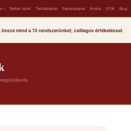
um
Beltéri ajtók
Tetőablakok
Garázskapuk
Árlista
GYIK
Blog
▾
 össze mind a 15 rendszerünket, csillagos értékeléssel.
k
 megoldásunk.