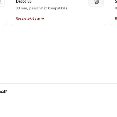
Decco 83
S
83 mm, passzívház kompatibilis
8
Részletek és ár →
R
nál?