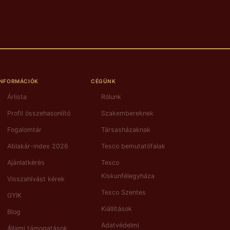
INFORMÁCIÓK
CÉGÜNK
Árlista
Rólunk
Profil összehasonlító
Szakembereknek
Fogalomtár
Társasházaknak
Ablakár-index 2026
Tesco bemutatófalak
Ajánlatkérés
Tesco
Kiskunfélegyháza
Visszahívást kérek
Tesco Szentes
GYIK
Kiállítások
Blog
Adatvédelmi
Állami támogatások