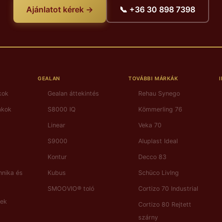
Ajánlatot kérek →
📞 +36 30 898 7398
GEALAN
TOVÁBBI MÁRKÁK
kok
Gealan áttekintés
Rehau Synego
akok
S8000 IQ
Kömmerling 76
Linear
Veka 70
S9000
Aluplast Ideal
Kontur
Decco 83
hnika és
Kubus
Schüco LivIng
SMOOVIO® toló
Cortizo 70 Industrial
nek
Cortizo 80 Rejtett
szárny